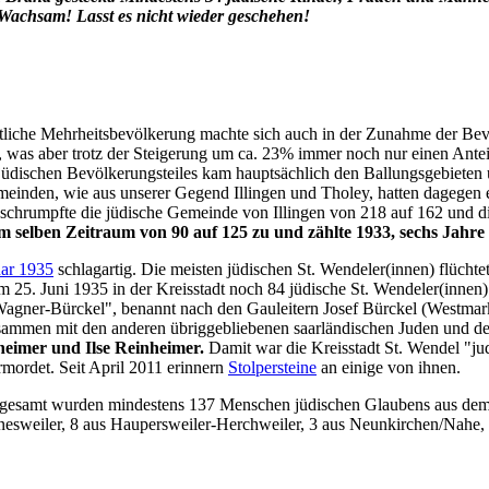
Wachsam! Lasst es nicht wieder geschehen!
hristliche Mehrheitsbevölkerung machte sich auch in der Zunahme der B
 was aber trotz der Steigerung um ca. 23% immer noch nur einen Ante
dischen Bevölkerungsteiles kam hauptsächlich den Ballungsgebieten 
gemeinden, wie aus unserer Gegend Illingen und Tholey, hatten dagegen
schrumpfte die jüdische Gemeinde von Illingen von 218 auf 162 und d
 selben Zeitraum von 90 auf 125 zu und zählte 1933, sechs Jahre 
ar 1935
schlagartig. Die meisten jüdischen St. Wendeler(innen) flüchte
am 25. Juni 1935 in der Kreisstadt noch 84 jüdische St. Wendeler(inne
agner-Bürckel", benannt nach den Gauleitern Josef Bürckel (Westmar
sammen mit den anderen übriggebliebenen saarländischen Juden und de
heimer und Ilse Reinheimer.
Damit war die Kreisstadt St. Wendel "ju
mordet. Seit April 2011 erinnern
Stolpersteine
an einige von ihnen.
nsgesamt wurden mindestens 137 Menschen jüdischen Glaubens aus dem 
esweiler, 8 aus Hauperswei­ler-Herchweiler, 3 aus Neunkirchen/Nahe, 