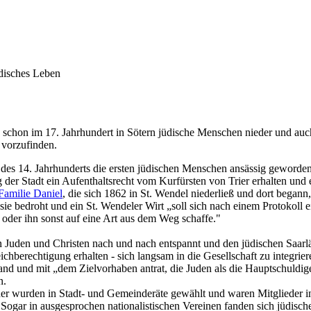
disches Leben
h schon im 17. Jahrhundert in Sötern jüdische Menschen nieder und au
 vorzufinden.
 des 14. Jahrhunderts die ersten jüdischen Menschen ansässig geworden, 
der Stadt ein Aufenthaltsrecht vom Kurfürsten von Trier erhalten und 
Familie Daniel
, die sich 1862 in St. Wendel niederließ und dort began
e bedroht und ein St. Wendeler Wirt „soll sich nach einem Protokoll
oder ihn sonst auf eine Art aus dem Weg schaffe."
chen Juden und Christen nach und nach entspannt und den jüdischen Saar
chberechtigung erhalten - sich langsam in die Gesellschaft zu integri
rstand und mit „dem Zielvorhaben antrat, die Juden als die Hauptschul
n.
nder wurden in Stadt- und Gemeinderäte gewählt und waren Mitglieder in
Sogar in ausgesprochen nationalistischen Vereinen fanden sich jüdisch