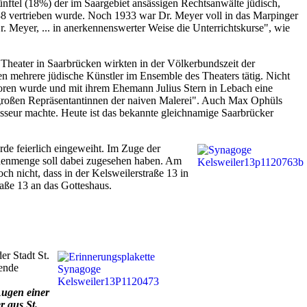
ftel (18%) der im Saargebiet ansässigen Rechtsanwälte jüdisch,
938 vertrieben wurde. Noch 1933 war Dr. Meyer voll in das Marpinger
. Meyer, ... in anerkennenswerter Weise die Unterrichtskurse", wie
 Theater in Saarbrücken wirkten in der Völkerbundszeit der
n mehrere jüdische Künstler im Ensemble des Theaters tätig. Nicht
ren wurde und mit ihrem Ehemann Julius Stern in Lebach eine
r großen Repräsentantinnen der naiven Malerei". Auch Max Ophüls
isseur machte. Heute ist das bekannte gleichnamige Saarbrücker
de feierlich eingeweiht. Im Zuge der
henmenge soll dabei zugesehen haben. Am
h nicht, dass in der Kelsweilerstraße 13 in
raße 13 an das Gotteshaus.
r Stadt St.
ende
Augen einer
 aus St.