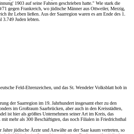
innung' 1903 auf seine Fahnen geschrieben hatte." Wie stark die
70/71 gegen Frankreich, wo jüdische Männer aus Ottweiler, Merzig,
ich ihr Leben ließen. Aus der Saarregion waren es am Ende des 1.
l 3.749 Juden lebten.
utsche Feld-Ehrenzeichen, und das St. Wendeler Volksblatt hob in
kerung der Saarregion im 19. Jahrhundert insgesamt eher zu den
esonders im Großraum Saarbrücken, aber auch in den Kreisstädten,
el ist hier als größtes Unternehmen seiner Art im Kreis, das
 mehr als 300 Beschäftigten, das noch Filialen in Friedrichsthal
 Jahre jüdische Ärzte und Anwälte an der Saar kaum vertreten, so