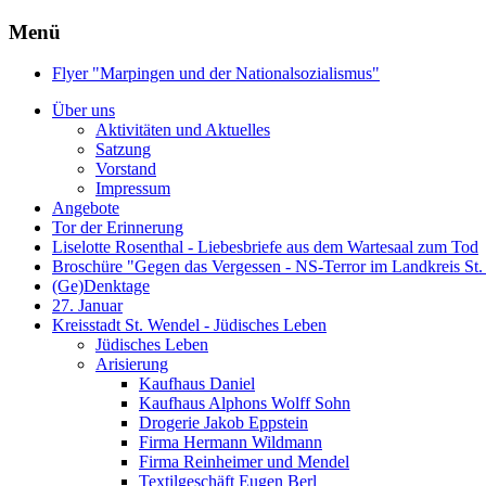
Menü
Flyer "Marpingen und der Nationalsozialismus"
Über uns
Aktivitäten und Aktuelles
Satzung
Vorstand
Impressum
Angebote
Tor der Erinnerung
Liselotte Rosenthal - Liebesbriefe aus dem Wartesaal zum Tod
Broschüre "Gegen das Vergessen - NS-Terror im Landkreis St
(Ge)Denktage
27. Januar
Kreisstadt St. Wendel - Jüdisches Leben
Jüdisches Leben
Arisierung
Kaufhaus Daniel
Kaufhaus Alphons Wolff Sohn
Drogerie Jakob Eppstein
Firma Hermann Wildmann
Firma Reinheimer und Mendel
Textilgeschäft Eugen Berl