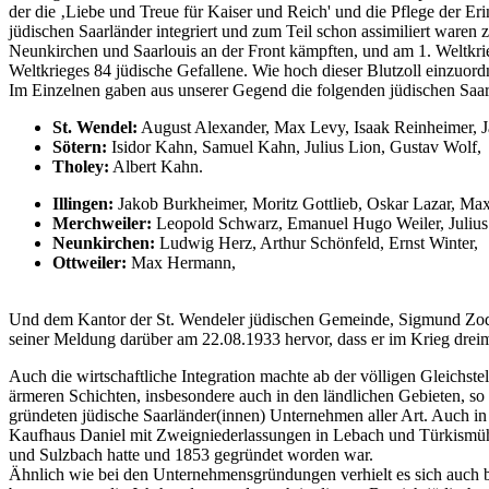
der die ‚Liebe und Treue für Kaiser und Reich' und die Pflege der Er
jüdischen Saarländer integriert und zum Teil schon assimiliert waren
Neunkirchen und Saarlouis an der Front kämpften, und am 1. Weltkri
Weltkrieges 84 jüdische Gefallene. Wie hoch dieser Blutzoll einzuord
Im Einzelnen gaben aus unserer Gegend die folgenden jüdischen Saarl
St. Wendel:
August Alexander, Max Levy, Isaak Reinheimer, J
Sötern:
Isidor Kahn, Samuel Kahn, Julius Lion, Gustav Wolf,
Tholey:
Albert Kahn.
Illingen:
Jakob Burkheimer, Moritz Gottlieb, Oskar Lazar, Max
Merchweiler:
Leopold Schwarz, Emanuel Hugo Weiler, Julius 
Neunkirchen:
Ludwig Herz, Arthur Schönfeld, Ernst Winter,
Ottweiler:
Max Hermann,
Und dem Kantor der St. Wendeler jüdischen Gemeinde, Sigmund Zodick
seiner Meldung darüber am 22.08.1933 hervor, dass er im Krieg drei
Auch die wirtschaftliche Integration machte ab der völligen Gleichste
ärmeren Schichten, insbesondere auch in den ländlichen Gebieten, so
gründeten jüdische Saarländer(innen) Unternehmen aller Art. Auch in I
Kaufhaus Daniel mit Zweigniederlassungen in Lebach und Türkismühl
und Sulzbach hatte und 1853 gegründet worden war.
Ähnlich wie bei den Unternehmensgründungen verhielt es sich auch be