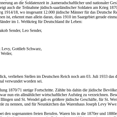
innerung an die Soldatenzeit in ‚kameradschaftlicher und nationaler Ges
 zeigt auch die Teilnahme jüdisch-saarländischer Soldaten am Krieg 18
eg 1914/18, wo insgesamt 12.000 jüdische Männer für das Deutsche Re
nen ist, erkennt man allein daran, dass 1910 im Saargebiet gerade einma
änder im 1. Weltkrieg für Deutschland ihr Leben:
akob Sender, Leo Sender,
 Levy, Gottlieb Schwarz,
Weiler,
, verliehen Stellen im Deutschen Reich noch am 03. Juli 1933 das de
mal verwundet worden sei.
llung 1870/71 stetige Fortschritte. Zählte bis dahin die jüdische Bevöl
 war nun ein allmählicher wirtschaftlicher Aufstieg zu verzeichnen. B
llingen und St. Wendel gab es größere jüdische Geschäfte, für St. Wend
e zu nennen, und für Neunkirchen das Warenhaus Joseph Levy Wwe. mit
i den sogenannten freien Berufen. Waren bis in die 1870er und 1880er