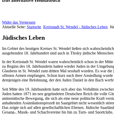
Das alternative Heimatbuch
Wider das Vergessen
Aktuelle Seite:
Startseite
Kreisstadt St. Wendel - Jüdisches Leben
Jü
Jüdisches Leben
Im Gebiet des heutigen Kreises St. Wendel ließen sich wahrscheinlic
ausgehenden 18. Jahrhundert sind auch in Tholey jüdische Menschen
In der Kreisstadt St. Wendel waren wahrscheinlich schon in der Mitte
zu Beginn des 18. Jahrhunderts hatten wieder Juden in der Umgebung 
Glaubens in St. Wendel zum dritten Mal sesshaft wurden. Es war die
offenen Armen empfangen. Schon kurz nach ihrer Ansiedlung wurde si
demjenigen eine Belohnung, der den Juden Daniel in den Bach werfe 
Seit Mitte des 19. Jahrhunderts hatte sich aber das Verhältnis zwis
Juden hatten 1871 im neu gegründeten Deutschen Reich die volle Glei
antisemitische Bewegung, die sich als eine neue politische Kraft ve
anhaltenden Assimilationsprozeß im Saargebiet nicht wesentlich störe
Das zeigte sich auf allen gesellschaftlichen Ebenen. Jüdische Saarlä
Gesang-, Musik- und Schachvereine bis hin zu Turn- und Sportclubs. 