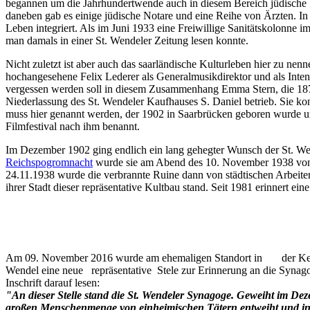
begannen um die Jahrhundertwende auch in diesem Bereich jüdische S
daneben gab es einige jüdische Notare und eine Reihe von Ärzten. In
Leben integriert. Als im Juni 1933 eine Freiwillige Sanitätskolonne 
man damals in einer St. Wendeler Zeitung lesen konnte.
Nicht zuletzt ist aber auch das saarländische Kulturleben hier zu ne
hochangesehene Felix Lederer als Generalmusikdirektor und als Inten
vergessen werden soll in diesem Zusammenhang Emma Stern, die 1878
Niederlassung des St. Wendeler Kaufhauses S. Daniel betrieb. Sie k
muss hier genannt werden, der 1902 in Saarbrücken geboren wurde und
Filmfestival nach ihm benannt.
I
m Dezember 1902 ging endlich ein lang gehegter Wunsch der St. Wen
Reichspogromnacht
wurde sie am Abend des 10. November 1938 von 
24.11.1938 wurde die verbrannte Ruine dann von städtischen Arbeitern
ihrer Stadt dieser repräsentative Kultbau stand. Seit 1981 erinnert 
Am 09. November 2016 wurde am ehemaligen Standort in der Kelswe
Wendel eine neue repräsentative Stele zur Erinnerung an die Syna
Inschrift darauf lesen:
"An dieser Stelle stand die St. Wendeler Synagoge. Geweiht im D
großen Menschenmenge von einheimischen Tätern entweiht und in 