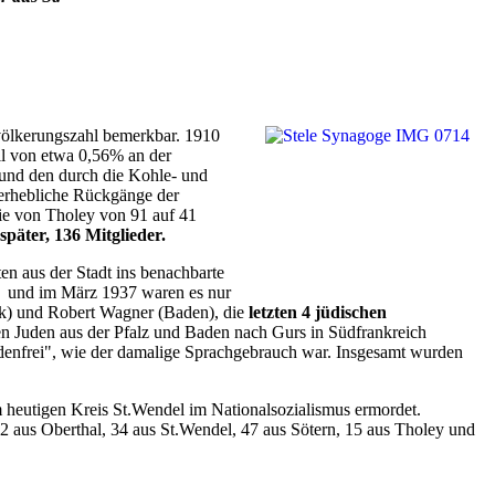
evölkerungszahl bemerkbar. 1910
il von etwa 0,56% an der
und den durch die Kohle- und
 erhebliche Rückgänge der
ie von Tholey von 91 auf 41
später, 136 Mitglieder.
ten aus der Stadt ins benachbarte
n) und im März 1937 waren es nur
k) und Robert Wagner (Baden), die
letzten 4 jüdischen
n Juden aus der Pfalz und Baden nach Gurs in Südfrankreich
denfrei", wie der damalige Sprachgebrauch war. Insgesamt wurden
heutigen Kreis St.Wendel im Na­tionalsozialismus ermordet.
2 aus Oberthal, 34 aus St.Wendel, 47 aus Sötern, 15 aus Tholey und