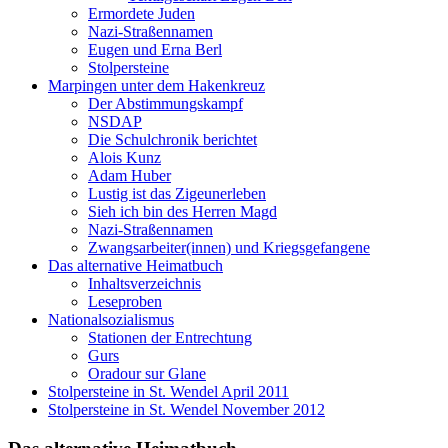
Ermordete Juden
Nazi-Straßennamen
Eugen und Erna Berl
Stolpersteine
Marpingen unter dem Hakenkreuz
Der Abstimmungskampf
NSDAP
Die Schulchronik berichtet
Alois Kunz
Adam Huber
Lustig ist das Zigeunerleben
Sieh ich bin des Herren Magd
Nazi-Straßennamen
Zwangsarbeiter(innen) und Kriegsgefangene
Das alternative Heimatbuch
Inhaltsverzeichnis
Leseproben
Nationalsozialismus
Stationen der Entrechtung
Gurs
Oradour sur Glane
Stolpersteine in St. Wendel April 2011
Stolpersteine in St. Wendel November 2012