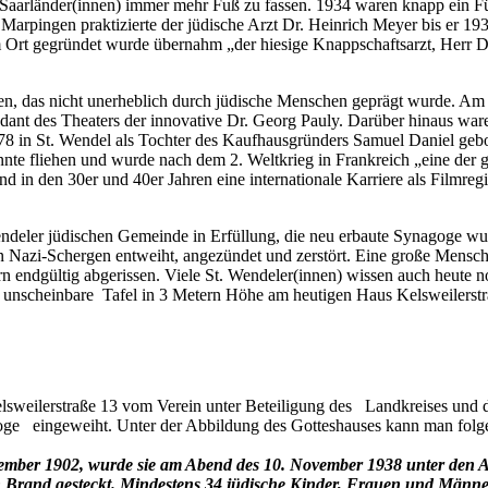
aarländer(innen) immer mehr Fuß zu fassen. 1934 waren knapp ein Fün
 Marpingen praktizierte der jüdische Arzt Dr. Heinrich Meyer bis er 1
im Ort gegründet wurde übernahm „der hiesige Knappschaftsarzt, Herr Dr
nnen, das nicht unerheblich durch jüdische Menschen geprägt wurde. Am
dant des Theaters der innovative Dr. Georg Pauly. Darüber hinaus ware
 in St. Wendel als Tochter des Kaufhausgründers Samuel Daniel gebo
onnte fliehen und wurde nach dem 2. Weltkrieg in Frankreich „eine de
 in den 30er und 40er Jahren eine internationale Karriere als Filmreg
deler jüdischen Gemeinde in Erfüllung, die neu erbaute Synagoge wur
Nazi-Schergen entweiht, angezündet und zerstört. Eine große Mensc
 endgültig abgerissen. Viele St. Wendeler(innen) wissen auch heute noc
eine unscheinbare Tafel in 3 Metern Höhe am heutigen Haus Kelsweilerst
ilerstraße 13 vom Verein unter Beteiligung des Landkreises und de
goge eingeweiht. Unter der Abbildung des Gotteshauses kann man folg
ezember 1902, wurde sie am Abend des 10. November 1938 unter den 
Brand gesteckt. Mindestens 34 jüdische Kinder, Frauen und Männer