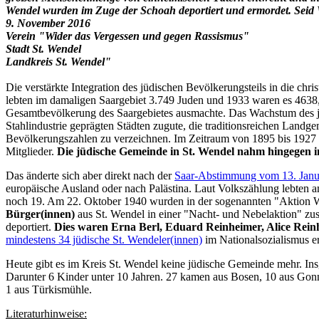
Wendel wurden im Zuge der Schoah deportiert und ermordet. Seid 
9. November 2016
Verein "Wider das Vergessen und gegen Rassismus"
Stadt St. Wendel
Landkreis St. Wendel"
Die verstärkte Integration des jüdischen Bevölkerungsteils in die c
lebten im damaligen Saargebiet 3.749 Juden und 1933 waren es 4638,
Gesamtbevölkerung des Saargebietes ausmachte. Das Wachstum des jü
Stahlindustrie geprägten Städten zugute, die traditionsreichen Land
Bevölkerungszahlen zu verzeichnen. Im Zeitraum von 1895 bis 1927 
Mitglieder.
Die jüdische Gemeinde in St. Wendel nahm hingegen im
Das änderte sich aber direkt nach der
Saar-Abstimmung vom 13. Janu
europäische Ausland oder nach Palästina. Laut Volkszählung lebten 
noch 19. Am 22. Oktober 1940 wurden in der sogenannten "Aktion W
Bürger(innen)
aus St. Wendel in einer "Nacht- und Nebelaktion" zu
deportiert.
Dies waren Erna Berl, Eduard Reinheimer, Alice Rein
mindestens 34 jüdische St. Wendeler(innen)
im Nationalsozialismus er
Heute gibt es im Kreis St. Wendel keine jüdische Gemeinde mehr. I
Darunter 6 Kinder unter 10 Jahren. 27 kamen aus Bosen, 10 aus Gon­n
1 aus Türkismühle.
Literaturhinweise: