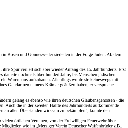
ch in Bosen und Gonnesweiler siedelten in der Folge Juden. Ab dem
ihre Spur verliert sich aber wieder Anfang des 15. Jahrhunderts. Erst
es dauerte nochmals über hundert Jahre, bis Menschen jüdischen
n, ein Warenhaus aufzubauen. Allerdings wurde sie keineswegs mit
 eines Gendarmen namens Krämer geäußert haben, er verspreche
ländern gelang es ebenso wie ihren deutschen Glaubensgenossen - die
eren. Auch die in der zweiten Hälfte des Jahrhunderts aufkommende
digen an allen Übelständen wirksam zu bekämpfen", konnte den
 vielen örtlichen Vereinen, von der Freiwilligen Feuerwehr über
e Mitglieder, wie im „Merziger Verein Deutscher Waffenbrüder z.B.,