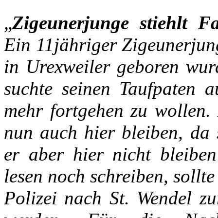
„
Zigeunerjunge
stiehlt
Fa
Ein
11jähriger
Zigeunerjun
in
Urexweiler
geboren
wur
suchte
seinen
Taufpaten
a
mehr
fortgehen
zu
wollen.
nun
auch
hier
bleiben,
da
er
aber
hier
nicht
bleiben
lesen
noch
schreiben,
sollte
Polizei
nach
St.
Wendel
zu