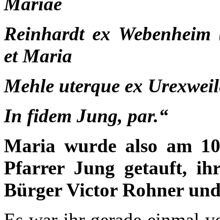
Mariae
Reinhardt
ex
Webenheim
et
Maria
Mehle
uterque
ex
Urexweil
In fidem Jung, par.“
Maria wurde also am 10
Pfarrer Jung getauft, ih
Bürger Victor Rohner un
Es war ihr gerade einmal v