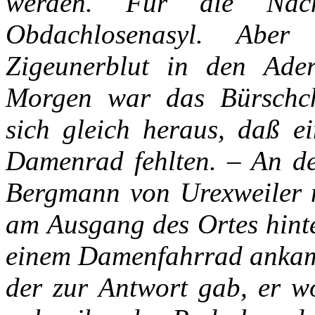
werden.
Für
die
Nac
Obdachlosenasyl.
Aber
Zigeunerblut
in
den
Ade
Morgen
war
das
Bürschc
sich
gleich
heraus,
daß
e
Damenrad
fehlten.
–
An
d
Bergmann
von
Urexweiler
am
Ausgang
des
Ortes
hint
einem
Damenfahrrad
anka
der
zur
Antwort
gab,
er
wo