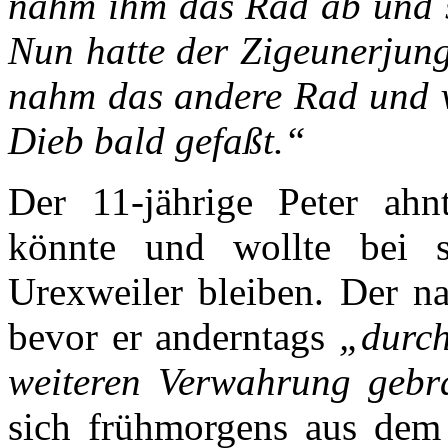
nahm
ihm
das
Rad
ab
und
Nun
hatte
der
Zigeunerjun
nahm
das
andere
Rad
und
Dieb
bald
gefaßt.
“
Der 11-jährige Peter ah
könnte und wollte bei s
Urexweiler bleiben. Der na
bevor er anderntags
„durch
weiteren Verwahrung gebr
sich frühmorgens aus dem